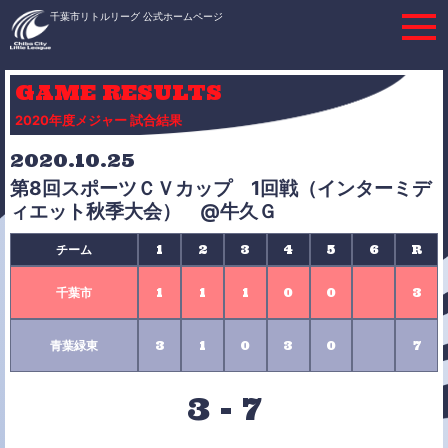
千葉市リトルリーグ 公式ホームページ
GAME RESULTS
2020年度メジャー 試合結果
2020.10.25
第8回スポーツＣＶカップ 1回戦（インターミデ
ィエット秋季大会） @牛久Ｇ
チーム
1
2
3
4
5
6
R
千葉市
1
1
1
0
0
3
青葉緑東
3
1
0
3
0
7
3
-
7