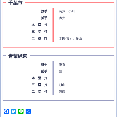
千葉市
投手
長澤、小川
捕手
廣井
本 塁 打
三 塁 打
二 塁 打
木田(賢）、杉山
青葉緑東
投手
重石
捕手
笠
本 塁 打
三 塁 打
杉山
二 塁 打
遠藤
F
T
L
共
a
w
i
有