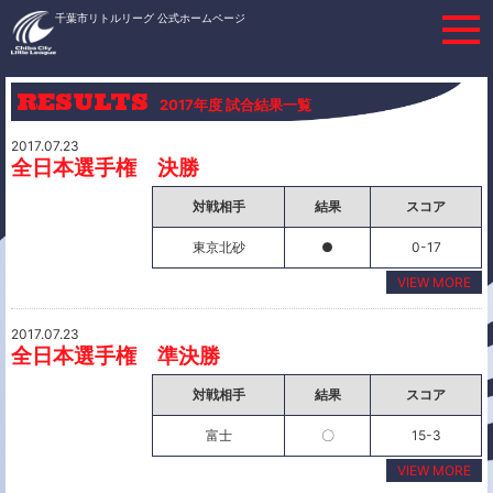
千葉市リトルリーグ 公式ホームページ
RESULTS
2017年度 試合結果一覧
2017.07.23
全日本選手権 決勝
対戦相手
結果
スコア
東京北砂
●
0-17
VIEW MORE
2017.07.23
全日本選手権 準決勝
対戦相手
結果
スコア
富士
〇
15-3
VIEW MORE