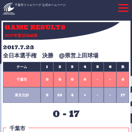
千葉市リトルリーグ 公式ホームページ
GAME RESULTS
2017年度 試合結果
2017.7.23
全日本選手権 決勝 @県営上田球場
チーム
1
2
3
4
5
6
R
千葉市
0
0
0
0
-
-
0
東京北砂
3
10
4
×
-
-
17
0
-
17
千葉市