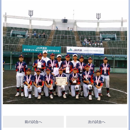
c
i
n
e
t
e
b
t
o
e
o
r
k
前の試合へ
次の試合へ