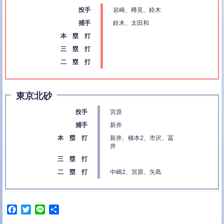
投手
岩崎、樽見、鈴木
捕手
鈴木、太田和
本 塁 打
三 塁 打
二 塁 打
東京北砂
投手
宮原
捕手
新井
本 塁 打
新井、橋本2、市沢、冨
井
三 塁 打
二 塁 打
中嶋2、宮原、矢島
F
T
L
共
a
w
i
有