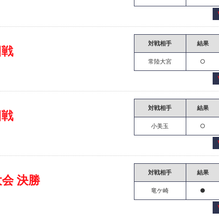
対戦相手
結果
回戦
常陸大宮
○
対戦相手
結果
回戦
小美玉
○
対戦相手
結果
会 決勝
竜ケ崎
●