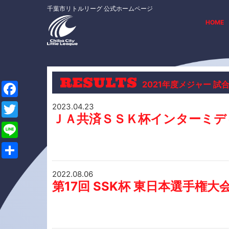
千葉市リトルリーグ 公式ホームページ
HOME
RESULTS
2021年度メジャー 試
F
2023.04.23
ＪＡ共済ＳＳＫ杯インターミデ
a
T
c
w
L
e
i
i
共
b
2022.08.06
t
n
有
第17回 SSK杯 東日本選手権大
o
t
e
o
e
k
r