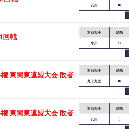
友部
●
対戦相手
結果
1回戦
牛久
○
対戦相手
結果
権 東関東連盟大会 敗者
九十九里
●
対戦相手
結果
権 東関東連盟大会 敗者
友部
〇