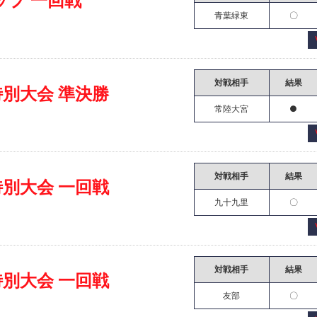
ップ 一回戦
青葉緑東
〇
対戦相手
結果
特別大会 準決勝
常陸大宮
●
対戦相手
結果
特別大会 一回戦
九十九里
〇
対戦相手
結果
特別大会 一回戦
友部
〇