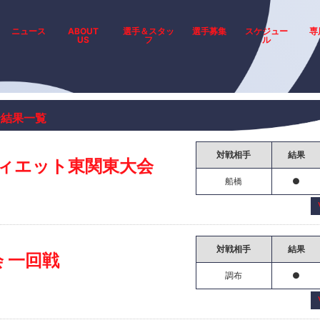
ニュース
ABOUT
選手＆スタッ
選手募集
スケジュー
専
US
フ
ル
合結果一覧
対戦相手
結果
ィエット東関東大会
船橋
●
対戦相手
結果
会 一回戦
調布
●