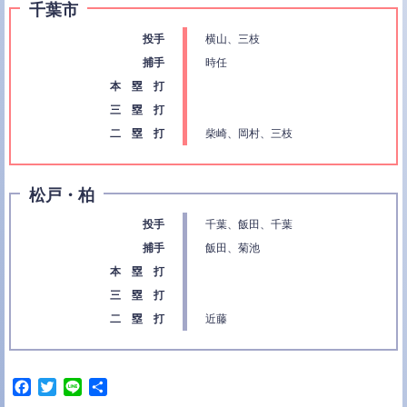
千葉市
投手
横山、三枝
捕手
時任
本 塁 打
三 塁 打
二 塁 打
柴崎、岡村、三枝
松戸・柏
投手
千葉、飯田、千葉
捕手
飯田、菊池
本 塁 打
三 塁 打
二 塁 打
近藤
F
T
L
共
a
w
i
有