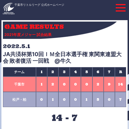
千葉市リトルリーグ 公式ホームページ
GAME RESULTS
2021年度メジャー 試合結果
2022.5.1
JA共済杯第10回ＩＭ全日本選手権 東関東連盟大
会 敗者復活 一回戦 @牛久
チーム
1
2
3
4
5
6
7
R
千葉市
1
2
0
0
0
2
9
14
松戸・柏
0
1
0
0
1
5
0
7
14
-
7