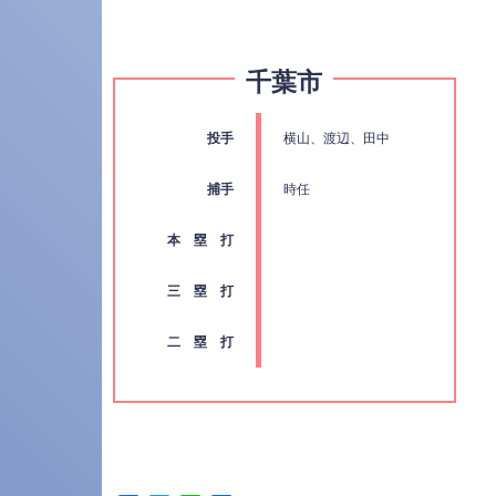
千葉市
投手
横山、渡辺、田中
捕手
時任
本 塁 打
三 塁 打
二 塁 打