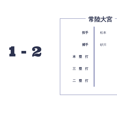
常陸大宮
投手
松本
1
-
2
捕手
砂川
本 塁 打
三 塁 打
二 塁 打