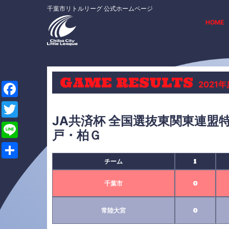
千葉市リトルリーグ 公式ホームページ
HOME
GAME RESULTS
2021
F
JA共済杯 全国選抜東関東連盟
a
T
戸・柏Ｇ
c
w
L
e
i
i
チーム
1
共
b
t
n
有
千葉市
0
o
t
e
o
e
常陸大宮
0
k
r