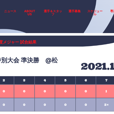
ニュース
ABOUT
選手＆スタッ
選手募集
スケジュー
専
US
フ
ル
年度メジャー 試合結果
特別大会 準決勝 @松
2021.
2
3
4
5
6
7
0
0
0
0
0
1
0
0
0
0
0
2×