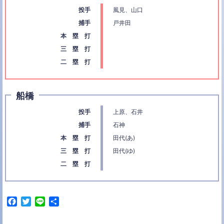
投手
風見、山口
捕手
戸井田
本 塁 打
三 塁 打
二 塁 打
船橋
投手
上原、石井
捕手
石神
本 塁 打
田代(あ)
三 塁 打
田代(ゆ)
二 塁 打
F
T
L
共
a
w
i
有
c
i
n