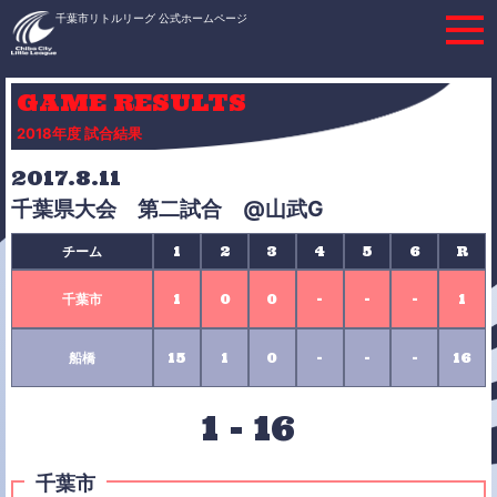
千葉市リトルリーグ 公式ホームページ
GAME RESULTS
2018年度 試合結果
2017.8.11
千葉県大会 第二試合 @山武G
チーム
1
2
3
4
5
6
R
千葉市
1
0
0
-
-
-
1
船橋
15
1
0
-
-
-
16
1
-
16
千葉市