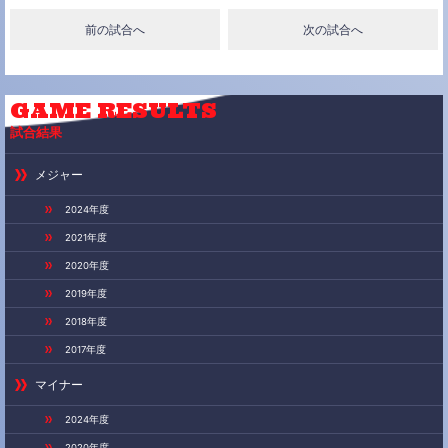
e
t
e
前の試合へ
次の試合へ
b
t
o
e
o
r
k
GAME
RESULTS
試合結果
メジャー
2024年度
2021年度
2020年度
2019年度
2018年度
2017年度
マイナー
2024年度
2020年度