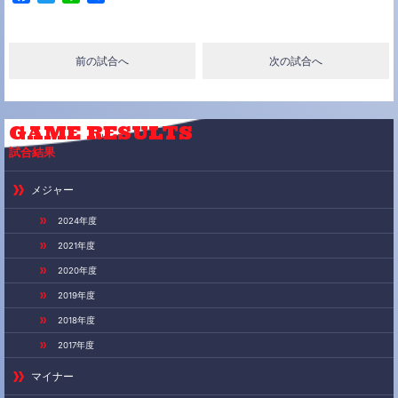
a
w
i
有
c
i
n
e
t
e
前の試合へ
次の試合へ
b
t
o
e
o
r
k
GAME
RESULTS
試合結果
メジャー
2024年度
2021年度
2020年度
2019年度
2018年度
2017年度
マイナー