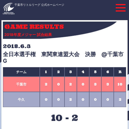
千葉市リトルリーグ 公式ホームページ
GAME RESULTS
2018年度メジャー 試合結果
2018.6.3
全日本選手権 東関東連盟大会 決勝 @千葉市
G
チーム
1
2
3
4
5
6
R
千葉市
2
0
2
0
3
3
10
牛久
0
0
2
0
0
0
2
10
-
2