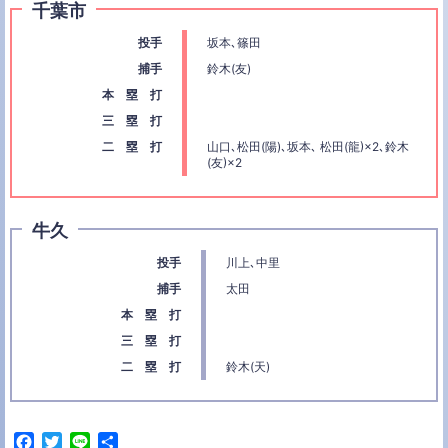
千葉市
投手
坂本､篠田
捕手
鈴木(友)
本 塁 打
三 塁 打
二 塁 打
山口､松田(陽)､坂本､ 松田(龍)×2､鈴木
(友)×2
牛久
投手
川上､中里
捕手
太田
本 塁 打
三 塁 打
二 塁 打
鈴木(天)
F
T
L
共