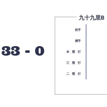
九十九里B
投手
捕手
33
-
0
本 塁 打
三 塁 打
二 塁 打