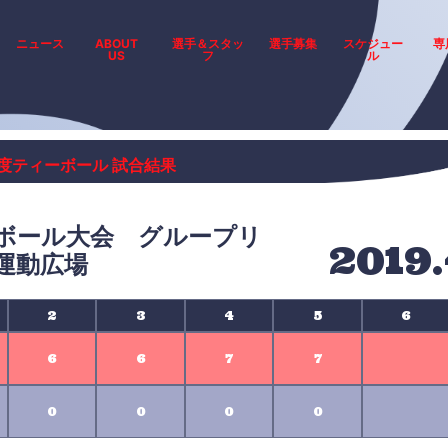
ニュース
ABOUT
選手＆スタッ
選手募集
スケジュー
専
US
フ
ル
年度ティーボール 試合結果
ボール大会 グループリ
2019.
運動広場
2
3
4
5
6
6
6
7
7
0
0
0
0