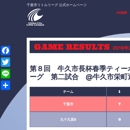
千葉市リトルリーグ 公式ホームページ
HOME
GAME RESULTS
2019
F
第８回 牛久市長杯春季ティー
a
T
ーグ 第二試合 @牛久市栄町
c
w
L
e
i
i
チーム
1
共
b
t
n
有
千葉市
7
o
t
e
o
e
九十九里B
0
k
r