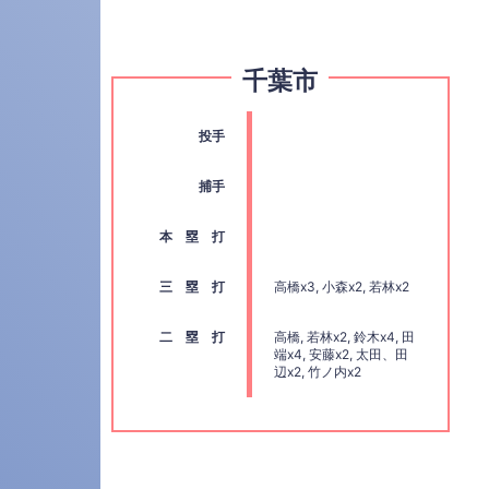
千葉市
投手
捕手
本 塁 打
三 塁 打
高橋x3, 小森x2, 若林x2
二 塁 打
高橋, 若林x2, 鈴木x4, 田
端x4, 安藤x2, 太田、田
辺x2, 竹ノ内x2